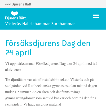
<<< Djurens Rätt
Hoppa
till
Meny
huvudinnehåll
Västerås-Hallstahammar-Surahammar
Hem
Försöksdjurens Dag den
Om oss
24 april
Medlemsträffar 2026
Vi uppmärksammar Försöksdjurens Dag den 24 april med två
Bli aktiv
aktiviteter:
Försöksdjurens dag, 24 april
Tre djurrättare var utanför stadsbiblioteket i Västerås och på
Delta på Djurens Rätts webbinarier
skolgården vid Rudbeckianska gymnasieskolan mitt på dagen
under 1,5 timmar. Solen sken och det fanns många
Lokalt djurskydd
gymnasieungdomar som satt vid bänkar och bord på den fina
skolgården. Vi hade med oss material