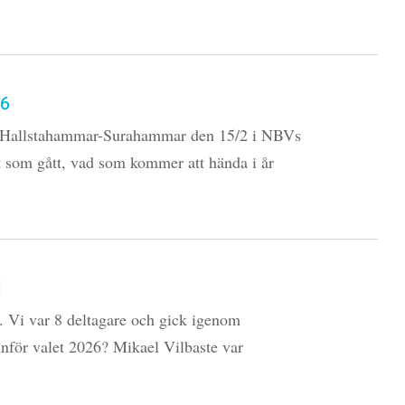
26
s-Hallstahammar-Surahammar den 15/2 i NBVs
et som gått, vad som kommer att hända i år
i
. Vi var 8 deltagare och gick igenom
inför valet 2026? Mikael Vilbaste var