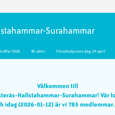
llstahammar-Surahammar
räffar 2026
Bli aktiv
Försöksdjurens dag, 24 april
Välkommen till
ästerås-Hallstahammar-Surahammar! Vår lo
 idag (2026-01-12) är vi 785 medlemmar. V