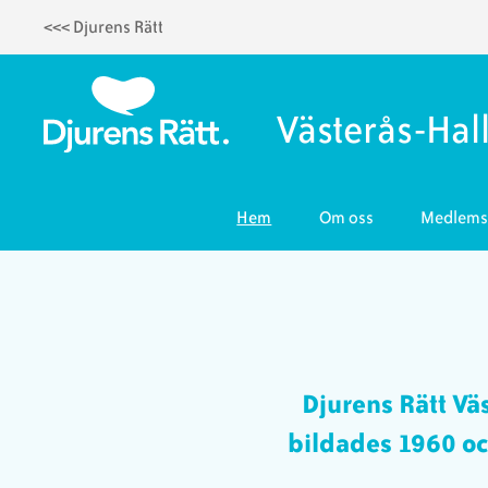
<<< Djurens Rätt
Hoppa
till
huvudinnehåll
Västerås-Ha
Hem
Om oss
Medlemst
Djurens Rätt V
bildades 1960 och