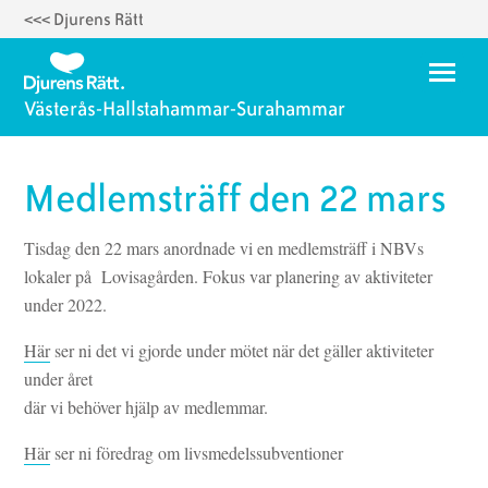
<<< Djurens Rätt
Hoppa
till
Meny
huvudinnehåll
Västerås-Hallstahammar-Surahammar
Hem
Medlemsträff den 22 mars
Om oss
Tisdag den 22 mars anordnade vi en medlemsträff i NBVs
Medlemsträffar 2026
lokaler på Lovisagården. Fokus var planering av aktiviteter
under 2022.
Bli aktiv
Försöksdjurens dag, 24 april
Här
ser ni det vi gjorde under mötet när det gäller aktiviteter
under året
Delta på Djurens Rätts webbinarier
där vi behöver hjälp av medlemmar.
Lokalt djurskydd
Här
ser ni föredrag om livsmedelssubventioner